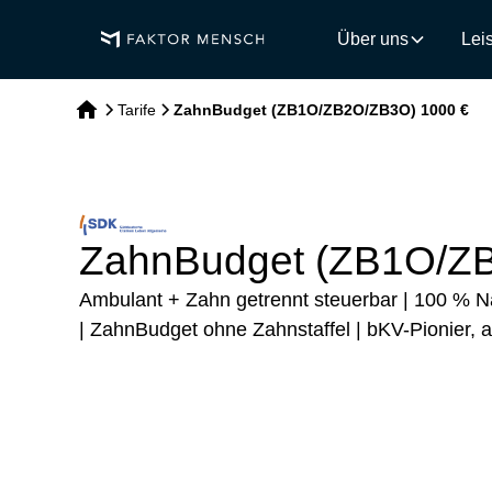
Über uns
Lei
Tarife
ZahnBudget (ZB1O/ZB2O/ZB3O) 1000 €
ZahnBudget (ZB1O/Z
Ambulant + Zahn getrennt steuerbar | 100 % N
| ZahnBudget ohne Zahnstaffel | bKV-Pionier, 