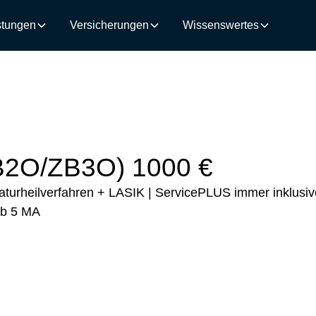
stungen
Versicherungen
Wissenswertes
B2O/ZB3O) 1000 €
aturheilverfahren + LASIK | ServicePLUS immer inklusiv
ab 5 MA