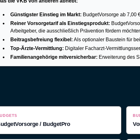
as die VKB von anderen abhebt:
Günstigster Einstieg im Markt:
BudgetVorsorge ab 7,00 €/M
Reiner Vorsorgetarif als Einstiegsprodukt:
BudgetVorsor
Arbeitgeber, die ausschließlich Prävention fördern möchte
Beitragsbefreiung flexibel:
Als optionaler Baustein für be
Top-Ärzte-Vermittlung:
Digitaler Facharzt-Vermittlungsser
Familienangehörige mitversicherbar:
Erweiterung des Sc
UDGETS
BU
udgetVorsorge / BudgetPro
Vo