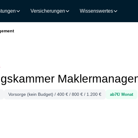
stungen
Versicherungen
Wissenswertes
gement
S
ungskammer Maklermanage
Vorsorge (kein Budget) / 400 € / 800 € / 1.200 €
ab
7
€/ Monat