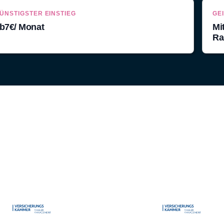
ÜNSTIGSTER EINSTIEG
GE
b
7
€/ Monat
Mi
Ra