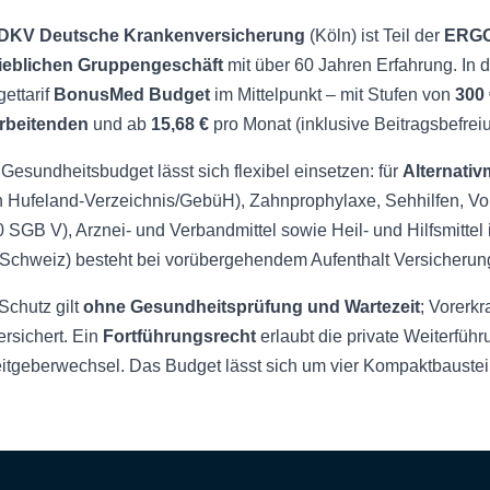
DKV Deutsche Krankenversicherung
(Köln) ist Teil der
ERGO
rieblichen Gruppengeschäft
mit über 60 Jahren Erfahrung. In 
ettarif
BonusMed Budget
im Mittelpunkt – mit Stufen von
300 
arbeitenden
und ab
15,68 €
pro Monat (inklusive Beitragsbefreiun
Gesundheitsbudget lässt sich flexibel einsetzen: für
Alternativ
 Hufeland-Verzeichnis/GebüH), Zahnprophylaxe, Sehhilfen, V
0 SGB V), Arznei- und Verbandmittel sowie Heil- und Hilfsmittel
Schweiz) besteht bei vorübergehendem Aufenthalt Versicherun
Schutz gilt
ohne Gesundheitsprüfung und Wartezeit
; Vorerk
ersichert. Ein
Fortführungsrecht
erlaubt die private Weiterfüh
itgeberwechsel. Das Budget lässt sich um vier Kompaktbaustei