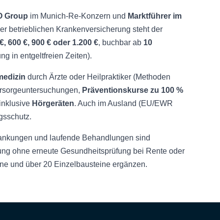
 Group
im Munich-Re-Konzern und
Marktführer im
der betrieblichen Krankenversicherung steht der
€, 600 €, 900 € oder 1.200 €
, buchbar ab
10
g in entgeltfreien Zeiten).
medizin
durch Ärzte oder Heilpraktiker (Methoden
orsorgeuntersuchungen,
Präventionskurse zu 100 %
 inklusive
Hörgeräten
. Auch im Ausland (EU/EWR
gsschutz.
rankungen und laufende Behandlungen sind
rung ohne erneute Gesundheitsprüfung bei Rente oder
ne und über 20 Einzelbausteine ergänzen.