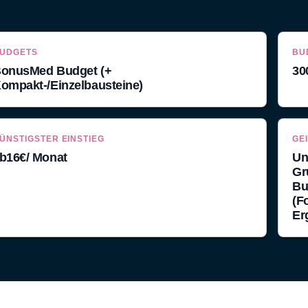
UDGETS
BU
onusMed Budget (+
300
ompakt-/Einzelbausteine)
ÜNSTIGSTER EINSTIEG
GE
b
16
€/ Monat
Un
Gr
Bu
(F
Er