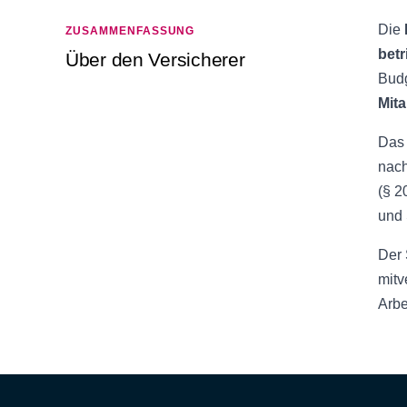
Die
ZUSAMMENFASSUNG
bet
Über den Versicherer
Budg
Mit
Das 
nach
(§ 2
und 
Der 
mitv
Arbe