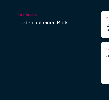
ÜBERBLICK
B
Fakten auf einen Blick
B
K
G
a