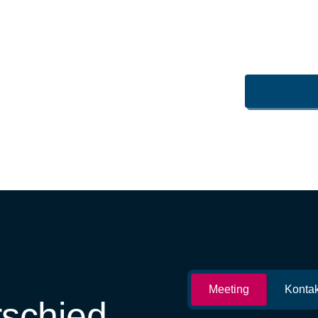
Meeting
Kontak
rschied